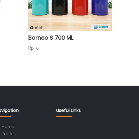
Borneo S 700 ML
PP 116
Rp. 0
Rp. 1.750
avigation
Useful Links
Home
Produk