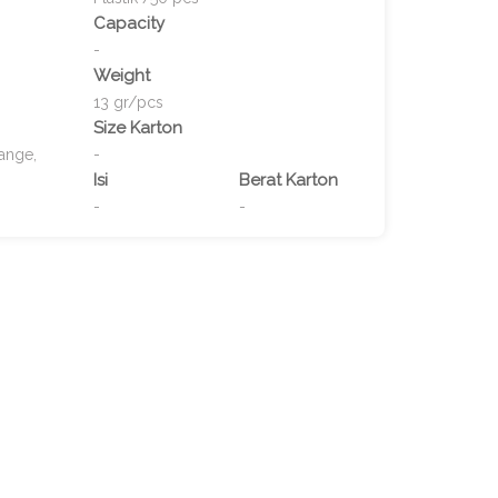
Capacity
-
Weight
13 gr/pcs
Size Karton
range,
-
Isi
Berat Karton
-
-