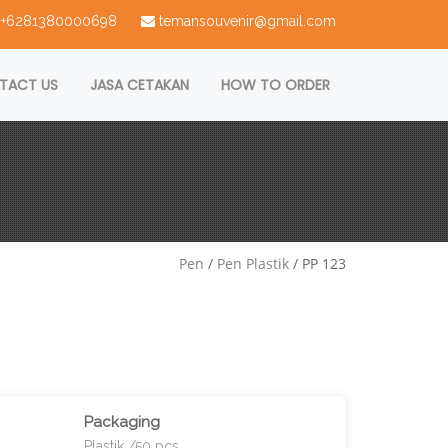
 : +6281380000698
temansouvenir@gmail.com
TACT US
JASA CETAKAN
HOW TO ORDER
Pen
/
Pen Plastik
/ PP 123
Packaging
Plastik /50 pcs