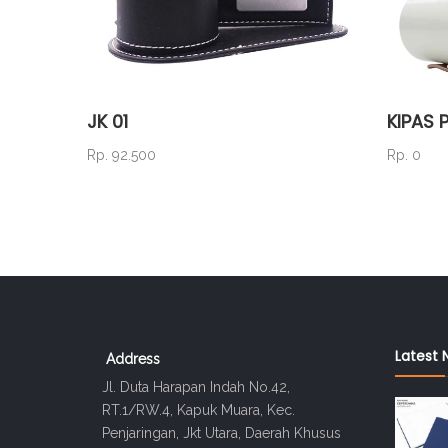
JK 01
KIPAS 
Rp. 92.500
Rp. 0
Latest 
Address
Jl. Duta Harapan Indah No.42,
RT.1/RW.4, Kapuk Muara, Kec.
Penjaringan, Jkt Utara, Daerah Khusus