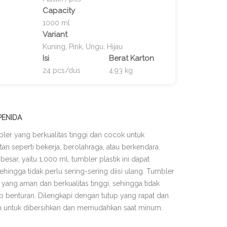
Capacity
1000 ml
Variant
Kuning, Pink, Ungu, Hijau
Isi
Berat Karton
24 pcs/dus
4,93 kg
 PENIDA
er yang berkualitas tinggi dan cocok untuk
an seperti bekerja, berolahraga, atau berkendara.
esar, yaitu 1.000 ml, tumbler plastik ini dapat
gga tidak perlu sering-sering diisi ulang. Tumbler
k yang aman dan berkualitas tinggi, sehingga tidak
 benturan. Dilengkapi dengan tutup yang rapat dan
ah untuk dibersihkan dan memudahkan saat minum.