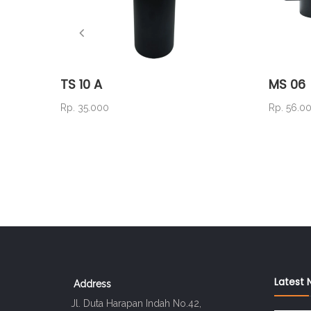
TS 10 A
MS 06
Rp. 35.000
Rp. 56.0
Latest 
Address
Jl. Duta Harapan Indah No.42,