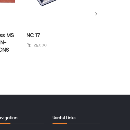
ess MS
NC 17
TS 11
AN-
Rp. 25.000
Rp. 60.
IONS
avigation
Useful Links