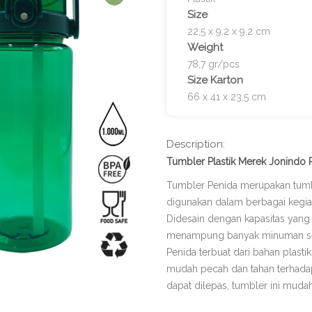
Size
22,5 x 9,2 x 9,2 cm
Weight
78,7 gr/pcs
Size Karton
66 x 41 x 23,5 cm
Description:
Tumbler Plastik Merek Jonindo
Tumbler Penida merupakan tumbl
digunakan dalam berbagai kegiat
Didesain dengan kapasitas yang b
menampung banyak minuman sehin
Penida terbuat dari bahan plasti
mudah pecah dan tahan terhadap
dapat dilepas, tumbler ini mud