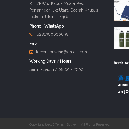
RT.1/RW.4, Kapuk Muara, Kec.
Penjaringan, Jkt Utara, Daerah Khusus
Ibukota Jakarta 14460
Phone | WhatsApp
+6281380000698
Email
temansouvenir@gmail.com
Working Days / Hours
Bank A
Senin - Sabtu / 08:00 - 17:00
40800
an JO
Copyright ©2026 Teman Souvenir. All Rights Reserved