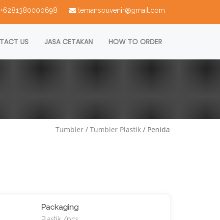
 : +6281380000698
temansouvenir@gmail.com
TACT US
JASA CETAKAN
HOW TO ORDER
Tumbler
/
Tumbler Plastik
/ Penida
Packaging
Plastik /pcs