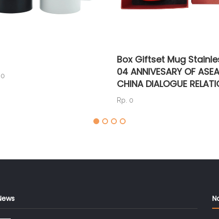
Box Giftset Mug Stainl
04 ANNIVESARY OF ASE
00
CHINA DIALOGUE RELAT
Rp. 0
News
N