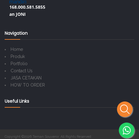
168.000.581.5855
an JONI
Navigation
Home
Produk
Portfolio
Contact Us
JASA CETAKAN
HOW TO ORDER
Useful Links
Copyright ©2026 Teman Souvenir. All Rights Reserved