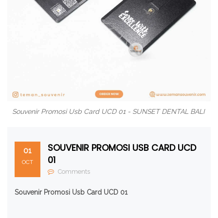
Souvenir Promosi Usb Card UCD 01 - SUNSET DENTAL BALI
SOUVENIR PROMOSI USB CARD UCD
01
01
OCT
Comments
Souvenir Promosi Usb Card UCD 01