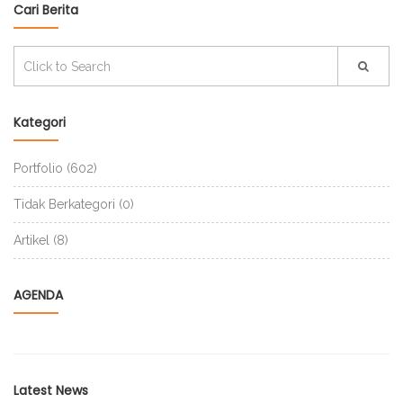
Cari Berita
Kategori
Portfolio
(602)
Tidak Berkategori
(0)
Artikel
(8)
AGENDA
Latest News